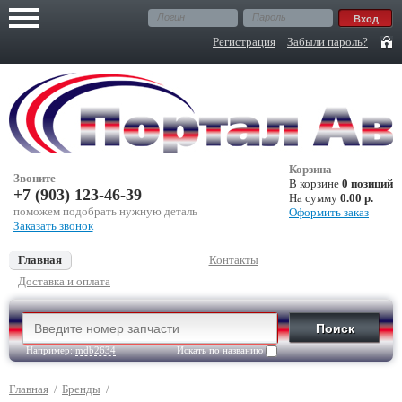
Регистрация
Забыли пароль?
Корзина
Звоните
В корзине
0 позиций
+7 (903) 123-46-39
На сумму
0.00 р.
поможем подобрать нужную деталь
Оформить заказ
Заказать звонок
Главная
Контакты
Доставка и оплата
Например:
mdb2634
Искать по названию
Главная
/
Бренды
/