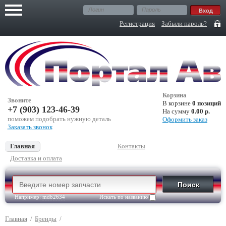
Регистрация
Забыли пароль?
Корзина
Звоните
В корзине
0 позиций
+7 (903) 123-46-39
На сумму
0.00 р.
поможем подобрать нужную деталь
Оформить заказ
Заказать звонок
Главная
Контакты
Доставка и оплата
Например:
mdb2634
Искать по названию
Главная
/
Бренды
/