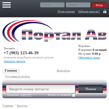
Регистрация
Забыли пароль?
Корзина
Звоните
В корзине
0 позиций
+7 (903) 123-46-39
На сумму
0.00 р.
поможем подобрать нужную деталь
Оформить заказ
Заказать звонок
Главная
Контакты
Доставка и оплата
Например:
mdb2634
Искать по названию
Главная
/
Бренды
/