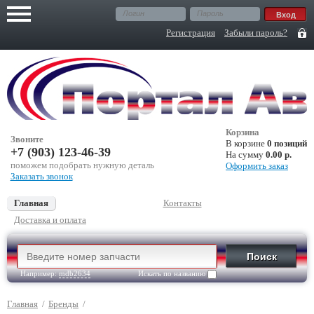
Регистрация
Забыли пароль?
Корзина
Звоните
В корзине
0 позиций
+7 (903) 123-46-39
На сумму
0.00 р.
поможем подобрать нужную деталь
Оформить заказ
Заказать звонок
Главная
Контакты
Доставка и оплата
Например:
mdb2634
Искать по названию
Главная
/
Бренды
/