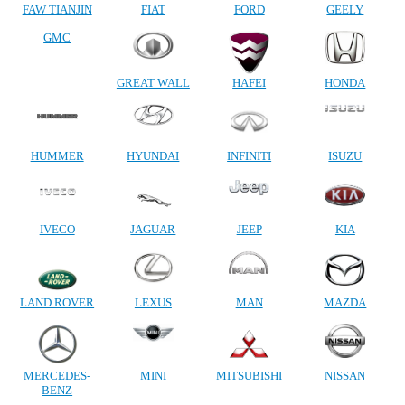
FAW TIANJIN
FIAT
FORD
GEELY
GMC
GREAT WALL
HAFEI
HONDA
HUMMER
HYUNDAI
INFINITI
ISUZU
IVECO
JAGUAR
JEEP
KIA
LAND ROVER
LEXUS
MAN
MAZDA
MERCEDES-
MINI
MITSUBISHI
NISSAN
BENZ