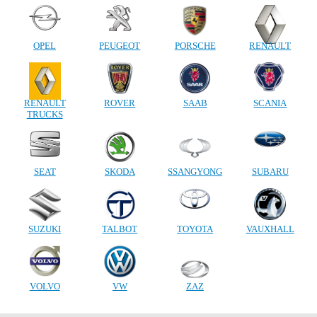
OPEL
PEUGEOT
PORSCHE
RENAULT
RENAULT
ROVER
SAAB
SCANIA
TRUCKS
SEAT
SKODA
SSANGYONG
SUBARU
SUZUKI
TALBOT
TOYOTA
VAUXHALL
VOLVO
VW
ZAZ