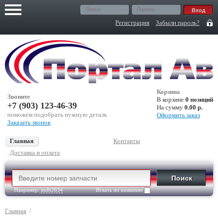
Регистрация
Забыли пароль?
Корзина
Звоните
В корзине
0 позиций
+7 (903) 123-46-39
На сумму
0.00 р.
поможем подобрать нужную деталь
Оформить заказ
Заказать звонок
Главная
Контакты
Доставка и оплата
Например:
mdb2634
Искать по названию
Главная
/