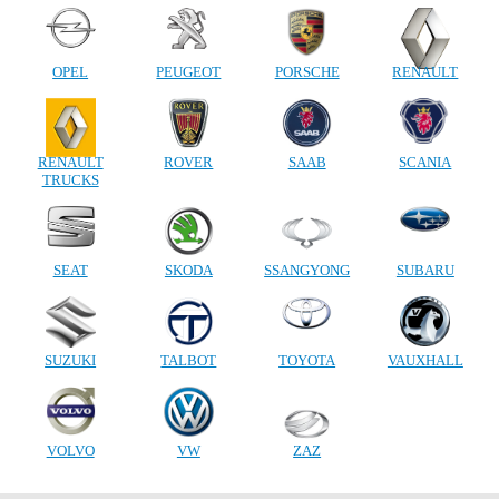
OPEL
PEUGEOT
PORSCHE
RENAULT
RENAULT
ROVER
SAAB
SCANIA
TRUCKS
SEAT
SKODA
SSANGYONG
SUBARU
SUZUKI
TALBOT
TOYOTA
VAUXHALL
VOLVO
VW
ZAZ