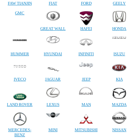
FAW TIANJIN
FIAT
FORD
GEELY
GMC
GREAT WALL
HAFEI
HONDA
HUMMER
HYUNDAI
INFINITI
ISUZU
IVECO
JAGUAR
JEEP
KIA
LAND ROVER
LEXUS
MAN
MAZDA
MERCEDES-
MINI
MITSUBISHI
NISSAN
BENZ