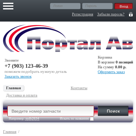
Регистрация
Забыли пароль?
Корзина
Звоните
В корзине
0 позиций
+7 (903) 123-46-39
На сумму
0.00 р.
поможем подобрать нужную деталь
Оформить заказ
Заказать звонок
Главная
Контакты
Доставка и оплата
Например:
mdb2634
Искать по названию
Главная
/