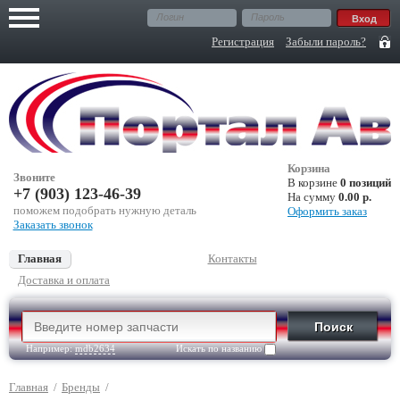
Регистрация
Забыли пароль?
Корзина
Звоните
В корзине
0 позиций
+7 (903) 123-46-39
На сумму
0.00 р.
поможем подобрать нужную деталь
Оформить заказ
Заказать звонок
Главная
Контакты
Доставка и оплата
Например:
mdb2634
Искать по названию
Главная
/
Бренды
/