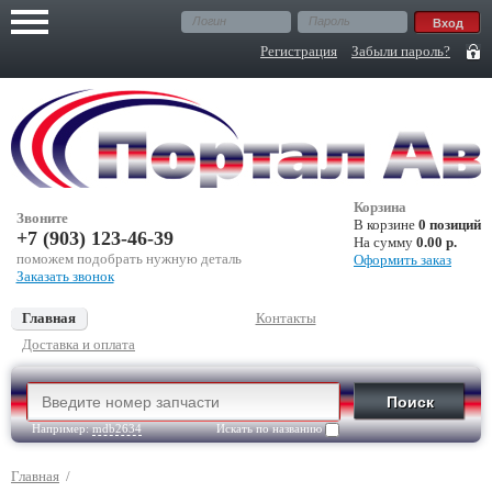
Регистрация
Забыли пароль?
Корзина
Звоните
В корзине
0 позиций
+7 (903) 123-46-39
На сумму
0.00 р.
поможем подобрать нужную деталь
Оформить заказ
Заказать звонок
Главная
Контакты
Доставка и оплата
Например:
mdb2634
Искать по названию
Главная
/