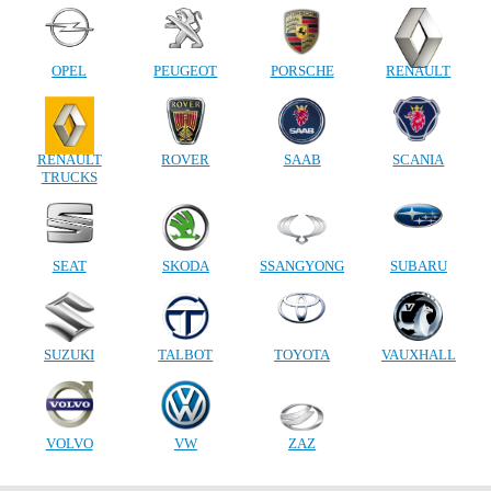
OPEL
PEUGEOT
PORSCHE
RENAULT
RENAULT
ROVER
SAAB
SCANIA
TRUCKS
SEAT
SKODA
SSANGYONG
SUBARU
SUZUKI
TALBOT
TOYOTA
VAUXHALL
VOLVO
VW
ZAZ