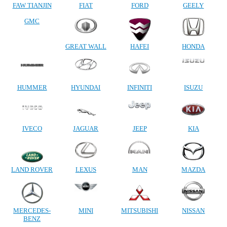
FAW TIANJIN
FIAT
FORD
GEELY
GMC
GREAT WALL
HAFEI
HONDA
HUMMER
HYUNDAI
INFINITI
ISUZU
IVECO
JAGUAR
JEEP
KIA
LAND ROVER
LEXUS
MAN
MAZDA
MERCEDES-
MINI
MITSUBISHI
NISSAN
BENZ