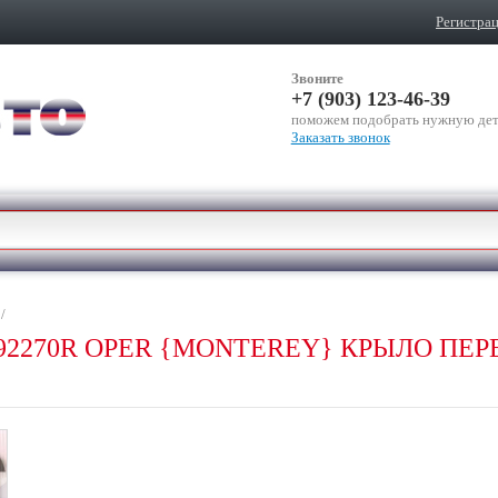
Регистра
Звоните
+7 (903) 123-46-39
поможем подобрать нужную дет
Заказать звонок
/
RP92270R OPER {MONTEREY} КРЫЛО ПЕР