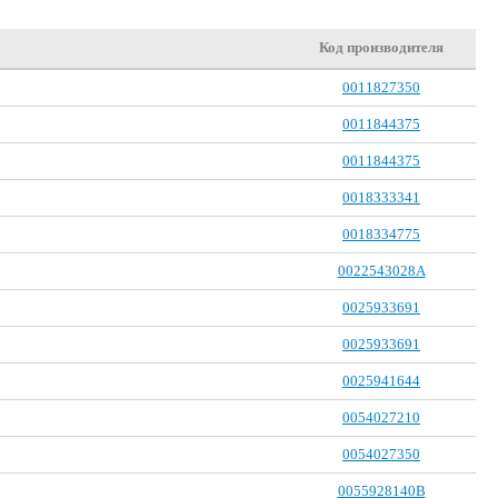
Код производителя
0011827350
0011844375
0011844375
0018333341
0018334775
0022543028A
0025933691
0025933691
0025941644
0054027210
0054027350
0055928140B