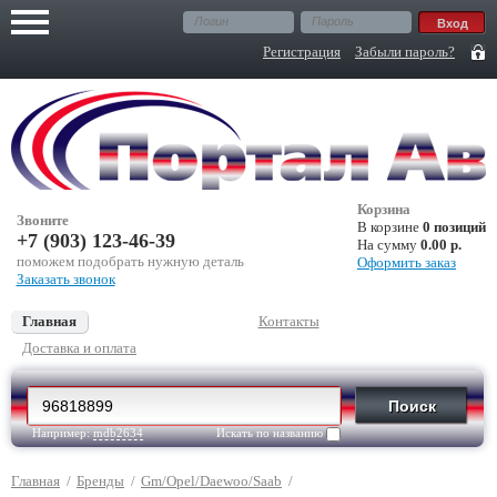
Регистрация
Забыли пароль?
Корзина
Звоните
В корзине
0 позиций
+7 (903) 123-46-39
На сумму
0.00 р.
поможем подобрать нужную деталь
Оформить заказ
Заказать звонок
Главная
Контакты
Доставка и оплата
Например:
mdb2634
Искать по названию
Главная
/
Бренды
/
Gm/Opel/Daewoo/Saab
/