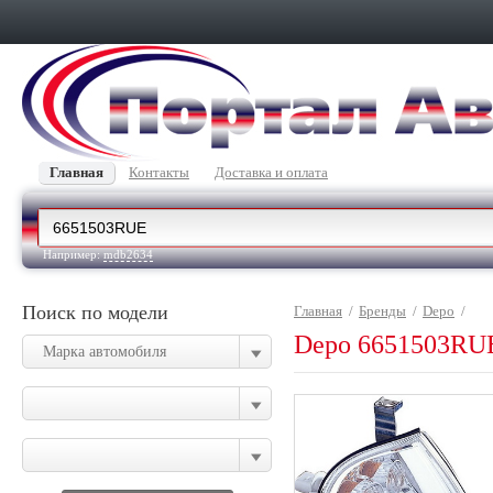
Главная
Контакты
Доставка и оплата
Например:
mdb2634
Поиск по модели
Главная
/
Бренды
/
Depo
/
Depo 6651503R
Марка автомобиля