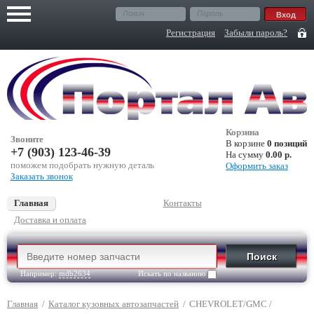
Регистрация
Забыли пароль?
Корзина
Звоните
В корзине
0 позиций
+7 (903) 123-46-39
На сумму
0.00 р.
поможем подобрать нужную деталь
Оформить заказ
Заказать звонок
Главная
Контакты
Доставка и оплата
Например:
mdb2634
Искать по названию
Главная
/
Каталог кузовных автозапчастей
/
CHEVROLET/GMC
/