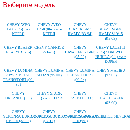
Выберите модель
CHEVY AVEO
CHEVY AVEO
CHEVY
CHEVY
T200 (04-) см в
T250 (06-) см. в
BLAZER/GMC
BLAZER/GMC
КОРЕЯ
КОРЕЯ
JIMMY (83-94)
JIMMY S10/15
(95-03)
CHEVY BLAZER
CHEVY CAPRICE
CHEVY
CHEVY LACETTI
ЕЛАБУГА (96-)
(91-96)
CAVALIER (91-94)
(04-) / DAEWOO
(95-99)
NUBIRA (04-) см. в
КОРЕЯ
CHEVY LUMINA
CHEVY LUMINA
CHEVY LUMINA
CHEVY MALIBU
APV/PONTIAC
SEDAN (95-00)
SEDAN/COUPE
(97-03)
TRANSSPORT (90-
(90-94)
95)
CHEVY
CHEVY SPARK
CHEVY
CHEVY
ORLANDO (11-)
(05-) см. в КОРЕЯ
TRACKER (99-)
TRAILBLAZER
(02-09)
CHEVY
CHEVY
CHEVY
YUKON/SUBURBAN/PICK-
YUKON/SUBURBAN/TAHOE/AVALANCHE
YUKON/SUBURBAN/TAHOE/SILVERA
UP C10 (88-98)
(07-11)
C10 (99-)