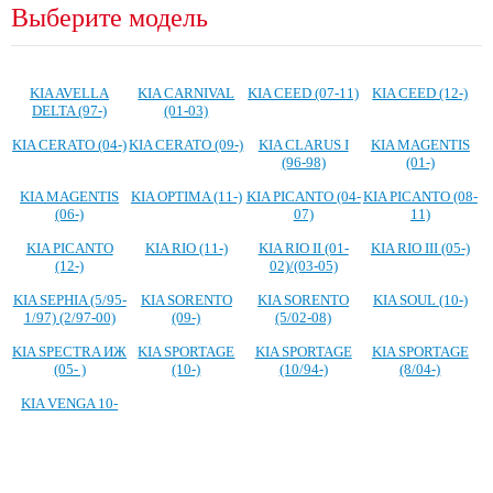
Выберите модель
KIA AVELLA
KIA CARNIVAL
KIA CEED (07-11)
KIA CEED (12-)
DELTA (97-)
(01-03)
KIA CERATO (04-)
KIA CERATO (09-)
KIA CLARUS I
KIA MAGENTIS
(96-98)
(01-)
KIA MAGENTIS
KIA OPTIMA (11-)
KIA PICANTO (04-
KIA PICANTO (08-
(06-)
07)
11)
KIA PICANTO
KIA RIO (11-)
KIA RIO II (01-
KIA RIO III (05-)
(12-)
02)/(03-05)
KIA SEPHIA (5/95-
KIA SORENTO
KIA SORENTO
KIA SOUL (10-)
1/97) (2/97-00)
(09-)
(5/02-08)
KIA SPECTRA ИЖ
KIA SPORTAGE
KIA SPORTAGE
KIA SPORTAGE
(05- )
(10-)
(10/94-)
(8/04-)
KIA VENGA 10-