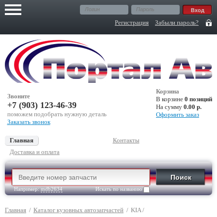
Регистрация
Забыли пароль?
Корзина
Звоните
В корзине
0 позиций
+7 (903) 123-46-39
На сумму
0.00 р.
поможем подобрать нужную деталь
Оформить заказ
Заказать звонок
Главная
Контакты
Доставка и оплата
Например:
mdb2634
Искать по названию
Главная
/
Каталог кузовных автозапчастей
/
KIA
/