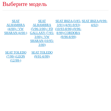
Выберите модель
SEAT
SEAT
SEAT IBIZA (3/85-
SEAT IBIZA (9/99-
ALHAMBRA
ALHAMBRA
3/91) (4/91-9/93)
4/02)
(4/00) / VW
(5/96-3/00) / FD
(10/93-8/96) (9/96-
SHARAN (4/00-)
GALLAXY (7/95-
8/99) CORDOBA
3/00) / VW
(9/96-8/99)
SHARAN (10/95-
3/00)
SEAT TOLEDO
SEAT TOLEDO
(7/99-) LEON
(9/91-6/99)
(12/99-)