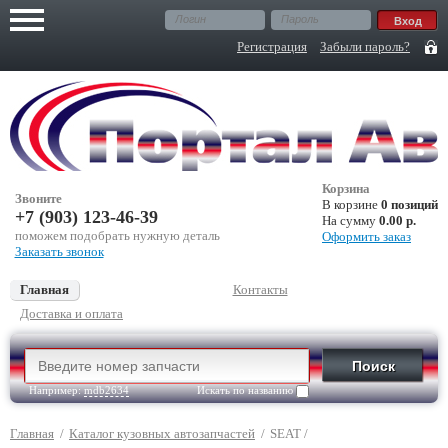
Регистрация
Забыли пароль?
Корзина
Звоните
В корзине
0 позиций
+7 (903) 123-46-39
На сумму
0.00 р.
поможем подобрать нужную деталь
Оформить заказ
Заказать звонок
Главная
Контакты
Доставка и оплата
Например:
mdb2634
Искать по названию
Главная
/
Каталог кузовных автозапчастей
/
SEAT
/