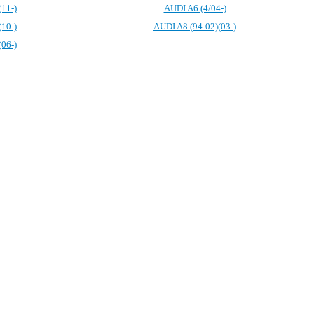
11-)
AUDI A6 (4/04-)
10-)
AUDI A8 (94-02)(03-)
06-)