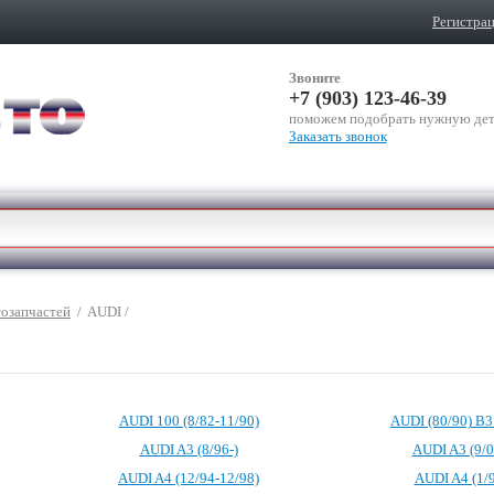
Регистра
Звоните
+7 (903) 123-46-39
поможем подобрать нужную дет
Заказать звонок
тозапчастей
/
AUDI
/
AUDI 100 (8/82-11/90)
AUDI (80/90) B3 
AUDI A3 (8/96-)
AUDI A3 (9/0
AUDI A4 (12/94-12/98)
AUDI A4 (1/9