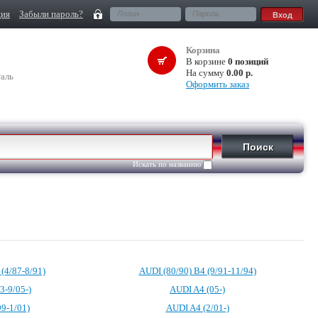
ция
Забыли пароль?
Корзина
В корзине
0 позиций
На сумму
0.00 р.
аль
Оформить заказ
Искать по названию
(4/87-8/91)
AUDI (80/90) B4 (9/91-11/94)
3-9/05-)
AUDI A4 (05-)
9-1/01)
AUDI A4 (2/01-)