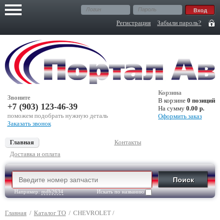
Регистрация
Забыли пароль?
Корзина
Звоните
В корзине
0 позиций
+7 (903) 123-46-39
На сумму
0.00 р.
поможем подобрать нужную деталь
Оформить заказ
Заказать звонок
Главная
Контакты
Доставка и оплата
Например:
mdb2634
Искать по названию
Главная
/
Каталог ТО
/
CHEVROLET
/